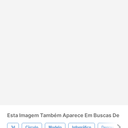
Esta Imagem Também Aparece Em Buscas De
3d
Círculo
Modelo
Infográfico
Degrau
I