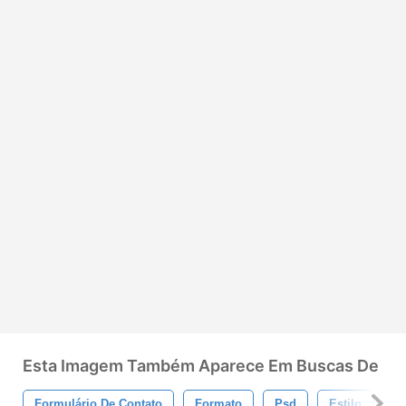
Esta Imagem Também Aparece Em Buscas De
Formulário De Contato
Formato
Psd
Estilo
D