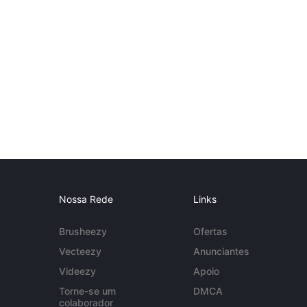
Nossa Rede
Links
Brusheezy
Ofertas
Vecteezy
Anunciantes
Videezy
Apoio
Torne-se um
DMCA
colaborador