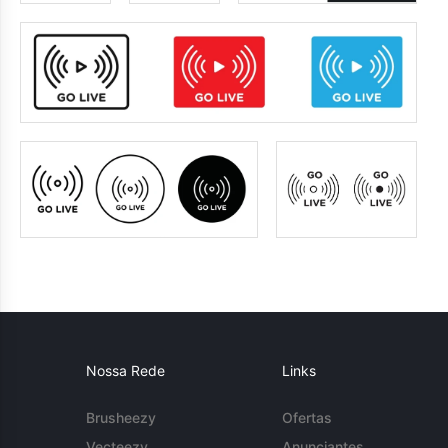
Nossa Rede
Links
Brusheezy
Ofertas
Vecteezy
Anunciantes