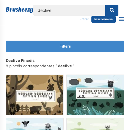
echar
Entrar
Inscreva-se
Filters
Declive Pincéis
8 pincéis correspondentes
declive