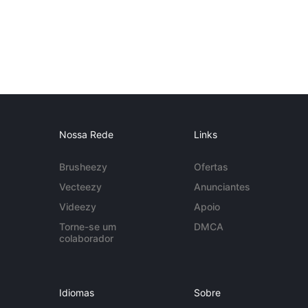
Nossa Rede
Links
Brusheezy
Ofertas
Vecteezy
Anunciantes
Videezy
Apoio
Torne-se um
DMCA
colaborador
Idiomas
Sobre