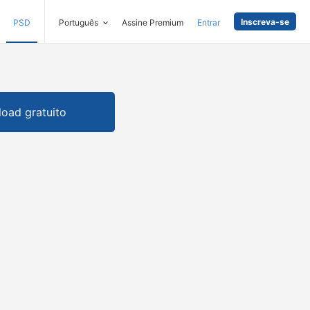
Inscreva-se
PSD
Português
Assine Premium
Entrar
oad gratuito