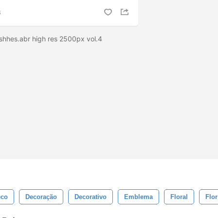
S
shhes.abr high res 2500px vol.4
eco
Decoração
Decorativo
Emblema
Floral
Flor