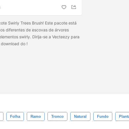
S
te Swirly Trees Brush! Este pacote está
os diferentes de escovas de árvores
elementos swirly. Dirija-se a Vecteezy para
 o download do
!
Folha
Ramo
Tronco
Natural
Fundo
Plant