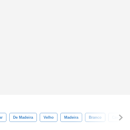
ar
De Madeira
Velho
Madeira
Branco
Castanho