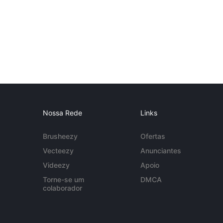
Nossa Rede
Links
Brusheezy
Ofertas
Vecteezy
Anunciantes
Videezy
Apoio
Torne-se um
DMCA
colaborador