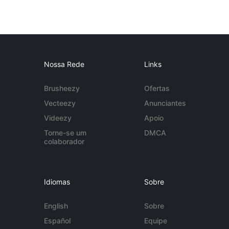
Nossa Rede
Links
Brusheezy
Ofertas
Vecteezy
Anunciantes
Videezy
Apoio
Torne-se um
DMCA
colaborador
Idiomas
Sobre
English
Sobre
Español
Equipe