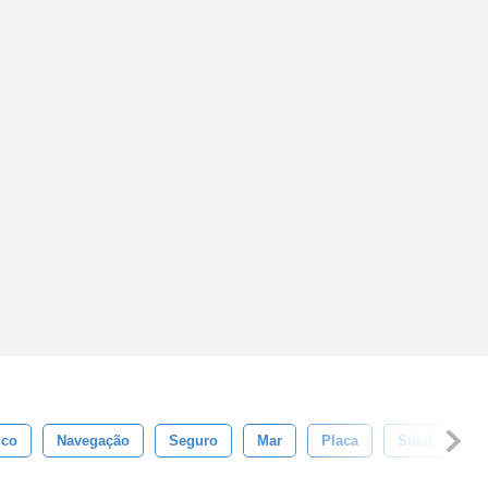
ico
Navegação
Seguro
Mar
Placa
Sinal
Li