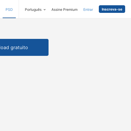
Inscreva-se
PSD
Português
Assine Premium
Entrar
oad gratuito