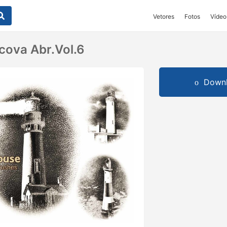
Vetores
Fotos
Vídeo
scova Abr.vol.6
Downl