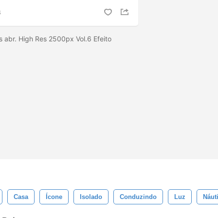
S
 abr. High Res 2500px Vol.6 Efeito
Casa
Ícone
Isolado
Conduzindo
Luz
Náut