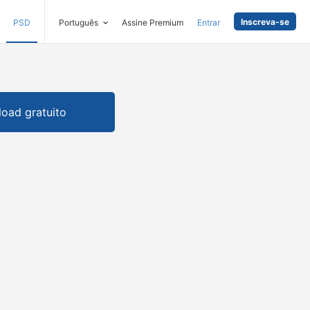
Inscreva-se
PSD
Português
Assine Premium
Entrar
oad gratuito