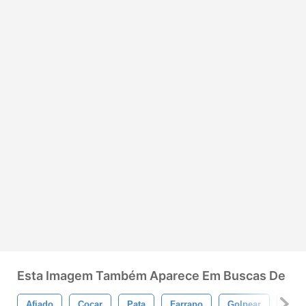
Esta Imagem Também Aparece Em Buscas De
Afiado
Coçar
Pata
Farrapo
Golpear
Feri