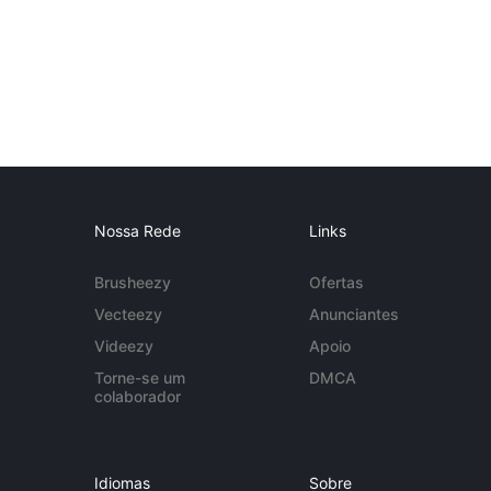
Nossa Rede
Links
Brusheezy
Ofertas
Vecteezy
Anunciantes
Videezy
Apoio
Torne-se um
DMCA
colaborador
Idiomas
Sobre