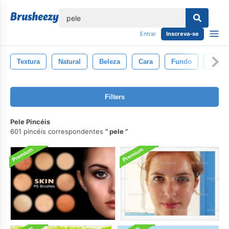
echar
Entrar
Inscreva-se
Textura
Natural
Beleza
Cara
Fundo
Cor
Filters
Pele Pincéis
601 pincéis correspondentes
pele