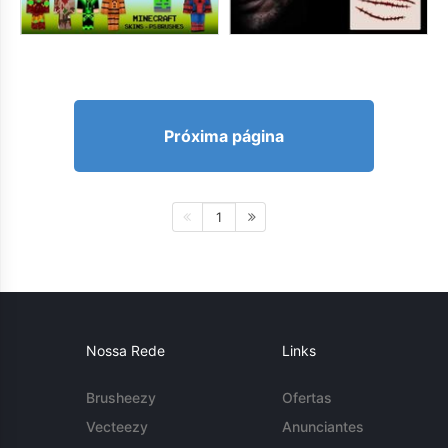
Próxima página
1
Nossa Rede
Links
Brusheezy
Ofertas
Vecteezy
Anunciantes