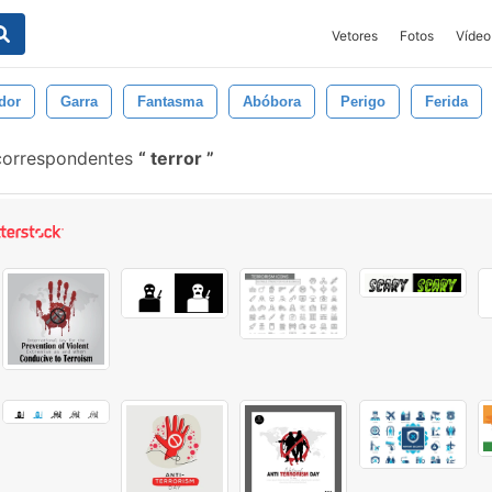
Vetores
Fotos
Vídeo
dor
Garra
Fantasma
Abóbora
Perigo
Ferida
correspondentes
terror