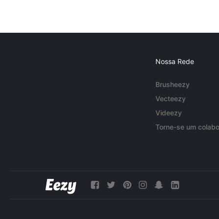
Nossa Rede
Brusheezy
Vecteezy
Videezy
Torne-se um colabo