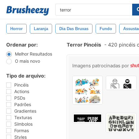
Horror
Laranja
Dia Das Bruxas
Fundo
Assusta
Ordenar por:
Terror Pincéis
-
420 pincéis 
Melhor Resultados
O mais novo
Imagens patrocinadas por
Tipo de arquivo:
Pincéis
Actions
PSDs
Padrões
Gradientes
Texturas
Símbolos
Formas
Styles