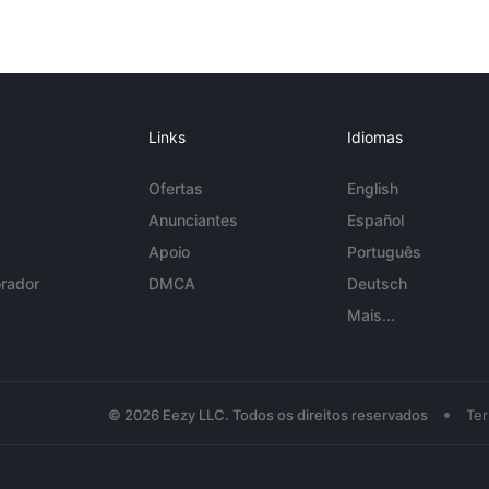
Links
Idiomas
Ofertas
English
Anunciantes
Español
Apoio
Português
rador
DMCA
Deutsch
Mais...
•
© 2026 Eezy LLC. Todos os direitos reservados
Te