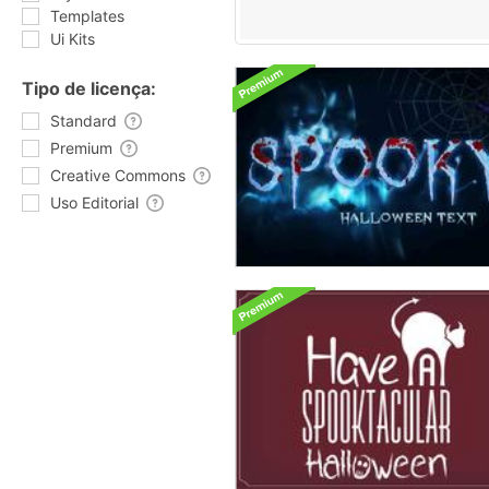
Templates
Ui Kits
Tipo de licença:
Standard
Premium
Creative Commons
Uso Editorial