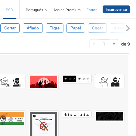
Inscreva-se
PSD
Português
Assine Premium
Entrar
Cortar
Afiado
Tigre
Papel
Coçar
Arranhão
de 9
1