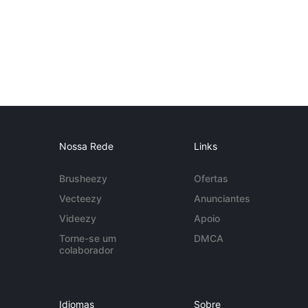
Nossa Rede
Links
Brusheezy
Ofertas
Vecteezy
Anunciantes
Videezy
Apoio
Torne-se um
DMCA
colaborador
Idiomas
Sobre