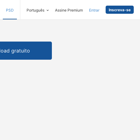
Inscreva-se
PSD
Português
Assine Premium
Entrar
oad gratuito