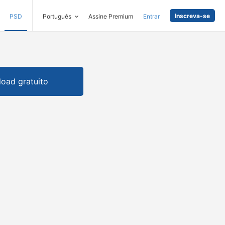
Inscreva-se
PSD
Português
Assine Premium
Entrar
oad gratuito