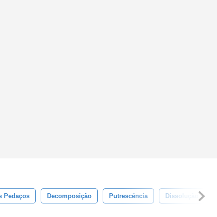
s Pedaços
Decomposição
Putrescência
Dissolução