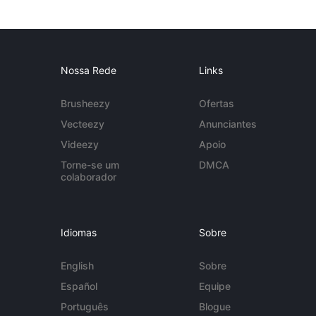
Nossa Rede
Links
Brusheezy
Ofertas
Vecteezy
Anunciantes
Videezy
Apoio
Torne-se um
DMCA
colaborador
Idiomas
Sobre
English
Sobre
Español
Equipe
Português
Blogue