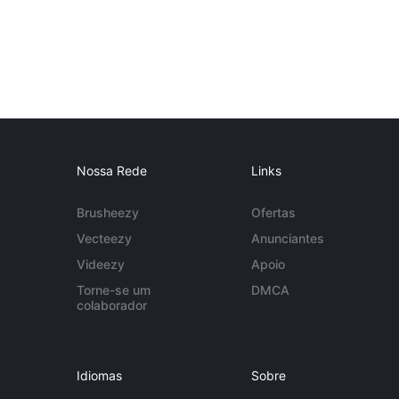
Nossa Rede
Links
Brusheezy
Ofertas
Vecteezy
Anunciantes
Videezy
Apoio
Torne-se um
DMCA
colaborador
Idiomas
Sobre