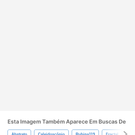
Esta Imagem Também Aparece Em Buscas De
Abstrato
Caleidoscópio
Rubina119
Fractal
Es