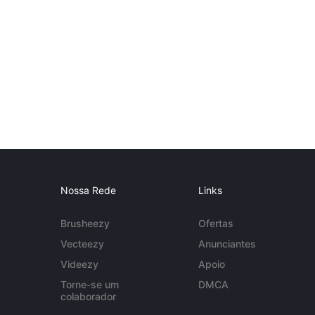
Nossa Rede
Links
Brusheezy
Ofertas
Vecteezy
Anunciantes
Videezy
Apoio
Torne-se um
DMCA
colaborador