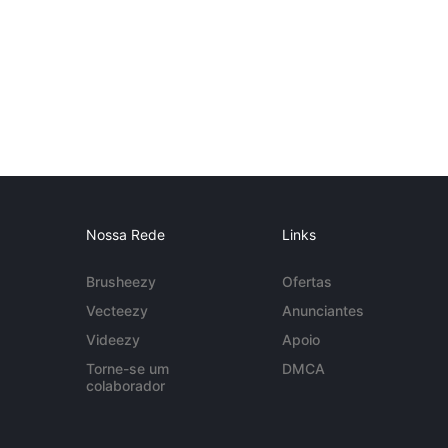
Nossa Rede
Links
Brusheezy
Ofertas
Vecteezy
Anunciantes
Videezy
Apoio
Torne-se um
DMCA
colaborador