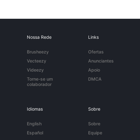
Nossa Rede
Links
Brusheezy
Ofertas
Vecteezy
Anunciantes
Videezy
Apoio
Torne-se um
DMCA
colaborador
Idiomas
Sobre
English
Sobre
Español
Equipe