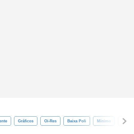
ente
Gráficos
Oi-Res
Baixa Poli
Mínimo
Padrõ