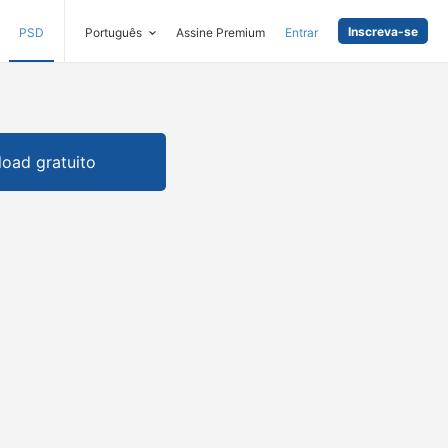
Inscreva-se
PSD
Português
Assine Premium
Entrar
oad gratuito