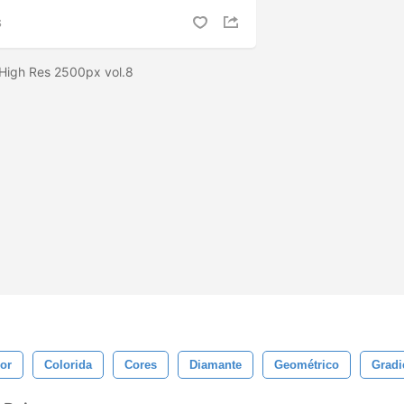
S
 High Res 2500px vol.8
or
Colorida
Cores
Diamante
Geométrico
Gradi