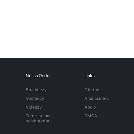
Nossa Rede
Links
Brusheezy
Ofertas
Vecteezy
Anunciantes
Videezy
Apoio
Torne-se um
DMCA
colaborador