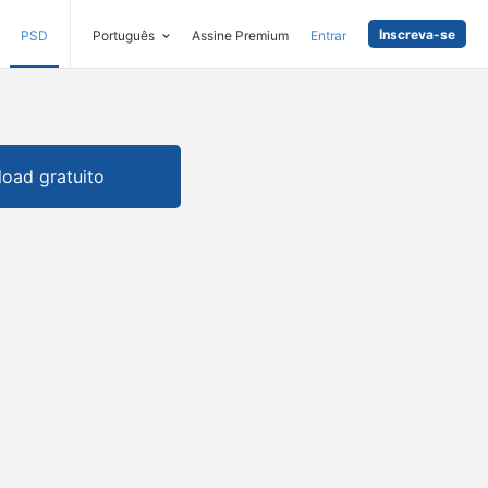
Inscreva-se
PSD
Português
Assine Premium
Entrar
oad gratuito