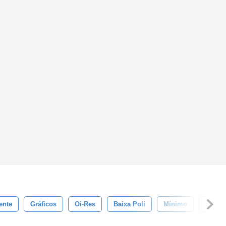
ente
Gráficos
Oi-Res
Baixa Poli
Mínimo
Padrõ