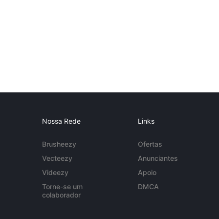
Nossa Rede
Links
Brusheezy
Ofertas
Vecteezy
Anunciantes
Videezy
Apoio
Torne-se um
DMCA
colaborador