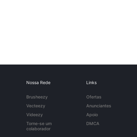
Nossa Rede
Links
Brusheezy
Ofertas
Vecteezy
Anunciantes
Videezy
Apoio
Torne-se um
DMCA
colaborador