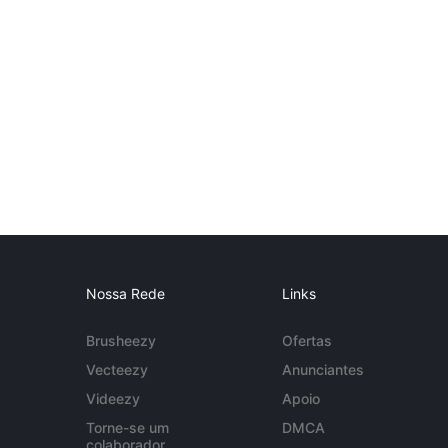
Nossa Rede
Links
Brusheezy
Ofertas
Vecteezy
Anunciantes
Videezy
Apoio
Torne-se um
DMCA
colaborador