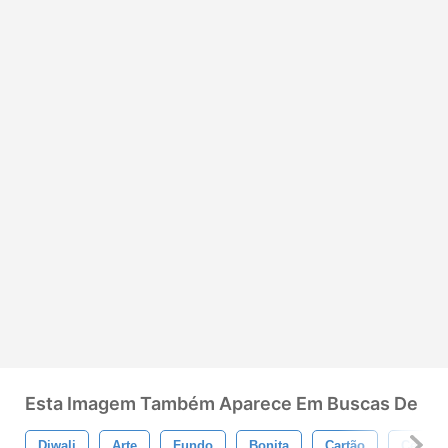
Esta Imagem Também Aparece Em Buscas De
Diwali
Arte
Fundo
Bonita
Cartão
Celebr