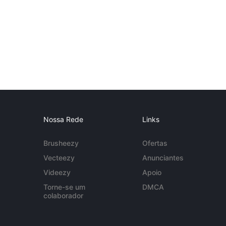
Nossa Rede
Links
Brusheezy
Ofertas
Vecteezy
Anunciantes
Videezy
Apoio
Torne-se um
DMCA
colaborador