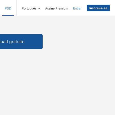
Inscreva-se
PSD
Português
Assine Premium
Entrar
oad gratuito