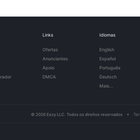
Links
Idiomas
Ofertas
English
Anunciantes
Español
Apoio
Português
rador
DMCA
Deutsch
Mais...
•
© 2026 Eezy LLC. Todos os direitos reservados
Te