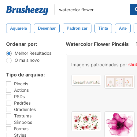
Aquarela
Desenhar
Padronizar
Tinta
Arte
Ordenar por:
Watercolor Flower Pincéis
-
1
Melhor Resultados
O mais novo
Imagens patrocinadas por
Tipo de arquivo:
Pincéis
Actions
PSDs
Padrões
Gradientes
Texturas
Símbolos
Formas
Styles