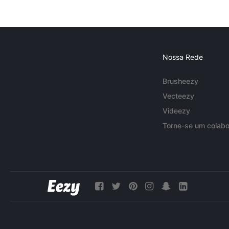
Nossa Rede
Brusheezy
Vecteezy
Videezy
Torne-se um colabo