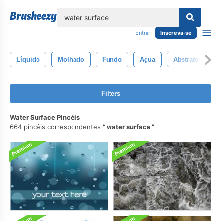
echar
Entrar
Inscreva-se
Líquido
Molhado
Fundo
Agua
Abstrato
A
Filters
Water Surface Pincéis
664 pincéis correspondentes
water surface