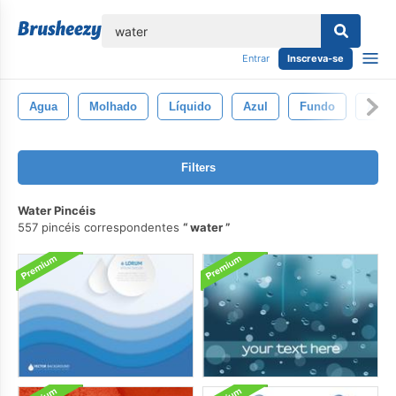
echar
Entrar
Inscreva-se
Agua
Molhado
Líquido
Azul
Fundo
Abstr
Filters
Water Pincéis
557 pincéis correspondentes
water