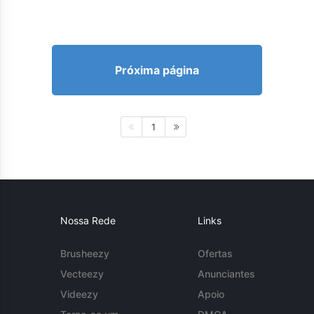
Próxima página
1
Nossa Rede
Links
Brusheezy
Ofertas
Vecteezy
Anunciantes
Videezy
Apoio