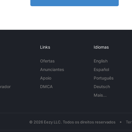
Links
Idiomas
Ofertas
English
Anunciantes
Español
Apoio
Português
rador
DMCA
Deutsch
Mais...
•
© 2026 Eezy LLC. Todos os direitos reservados
Te