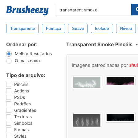
Transparente
Fumaça
Suave
Isolado
Névoa
Ordenar por:
Transparent Smoke Pincéis
-
Melhor Resultados
O mais novo
Imagens patrocinadas por
Tipo de arquivo:
Pincéis
Actions
PSDs
Padrões
Gradientes
Texturas
Símbolos
Formas
Styles