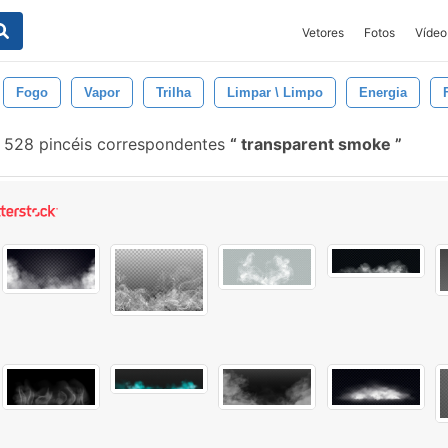
Vetores
Fotos
Vídeo
Fogo
Vapor
Trilha
Limpar \ Limpo
Energia
528 pincéis correspondentes
transparent smoke