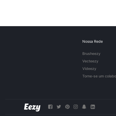
Nossa Rede
Brusheezy
Vecteezy
Videezy
Torne-se um colabo