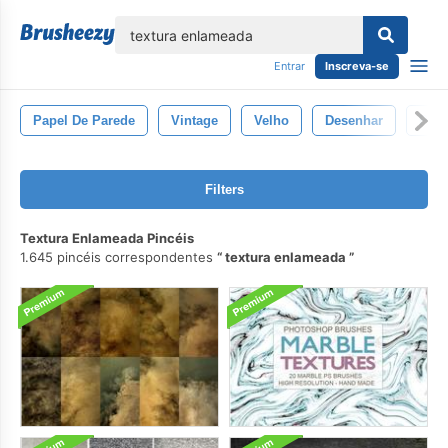
echar
Entrar
Inscreva-se
Papel De Parede
Vintage
Velho
Desenhar
Padr
Filters
Textura Enlameada Pincéis
1.645 pincéis correspondentes
textura enlameada