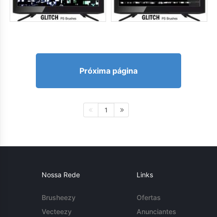
Próxima página
1
Nossa Rede
Links
Brusheezy
Ofertas
Vecteezy
Anunciantes