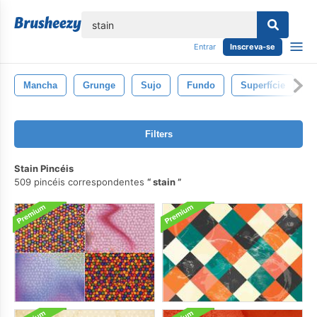
echar
Entrar
Inscreva-se
Mancha
Grunge
Sujo
Fundo
Superfície
T
Filters
Stain Pincéis
509 pincéis correspondentes
stain