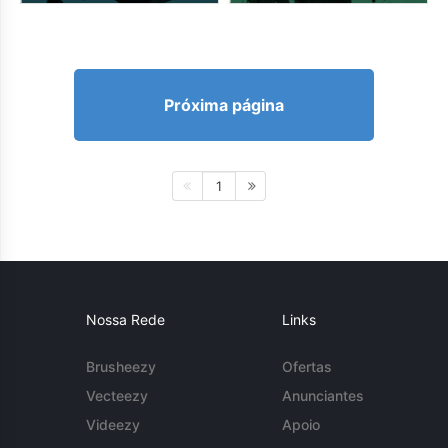
Próxima página
1
Nossa Rede
Links
Brusheezy
Ofertas
Vecteezy
Anunciantes
Videezy
Apoio