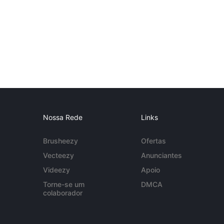
Nossa Rede
Links
Brusheezy
Ofertas
Vecteezy
Anunciantes
Videezy
Apoio
Torne-se um
DMCA
colaborador