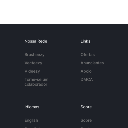
Nossa Rede
Links
Brusheezy
Ofertas
Vecteezy
Anunciantes
Videezy
Apoio
Torne-se um
DMCA
colaborador
Idiomas
Sobre
English
Sobre