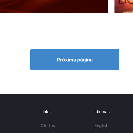
Próxima página
Links
Idiomas
Ofertas
English