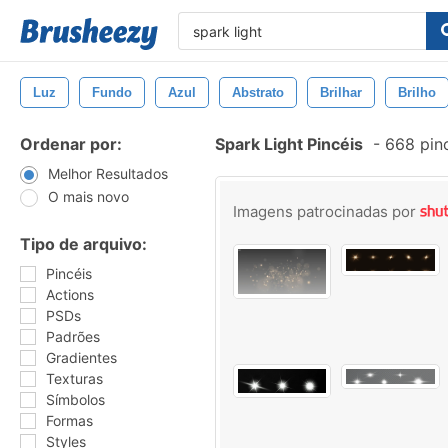
Luz
Fundo
Azul
Abstrato
Brilhar
Brilho
Ordenar por:
Spark Light Pincéis
-
668 pin
Melhor Resultados
O mais novo
Imagens patrocinadas por
Tipo de arquivo:
Pincéis
Actions
PSDs
Padrões
Gradientes
Texturas
Símbolos
Formas
Styles