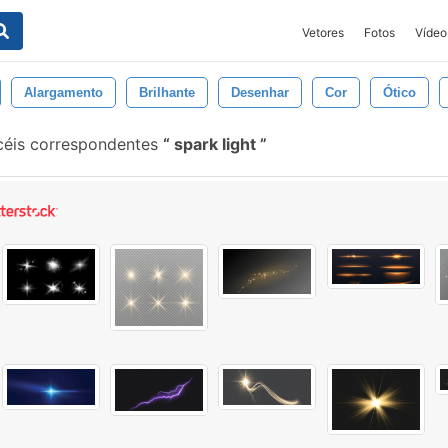
Vetores
Fotos
Vídeo
Alargamento
Brilhante
Desenhar
Cor
Ótico
céis correspondentes
spark light