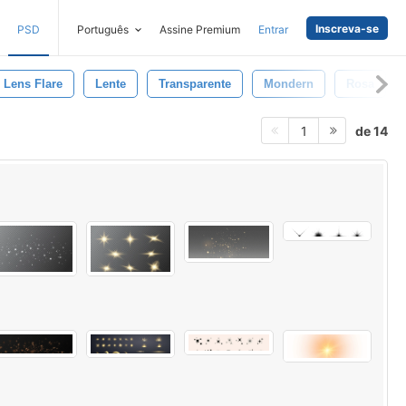
Inscreva-se
PSD
Português
Assine Premium
Entrar
Lens Flare
Lente
Transparente
Mondern
Rosa
de 14
1