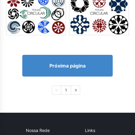
Próxima página
1
Nossa Rede
Links