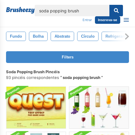
echar
Entrar
Inscreva-se
Fundo
Bolha
Abstrato
Círculo
Refrigerante
Filters
Soda Popping Brush Pincéis
93 pincéis correspondentes
soda popping brush