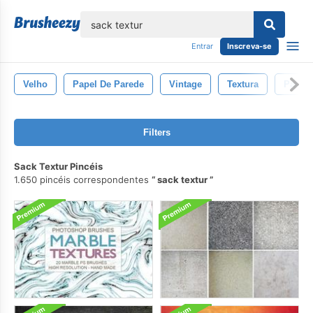
echar
Entrar
Inscreva-se
Velho
Papel De Parede
Vintage
Textura
Padron
Filters
Sack Textur Pincéis
1.650 pincéis correspondentes
sack textur