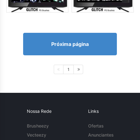
Próxima página
1
Nossa Rede
Links
Brusheezy
Ofertas
Vecteezy
Anunciantes