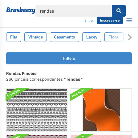
echar
Entrar
Inscreva-se
Fita
Vintage
Casamento
Lacey
Floral
Flo
Filters
Rendas Pincéis
266 pincéis correspondentes
rendas