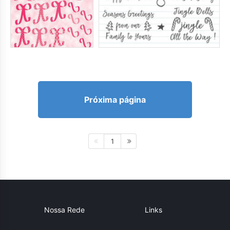
Próxima página
1
Nossa Rede
Links