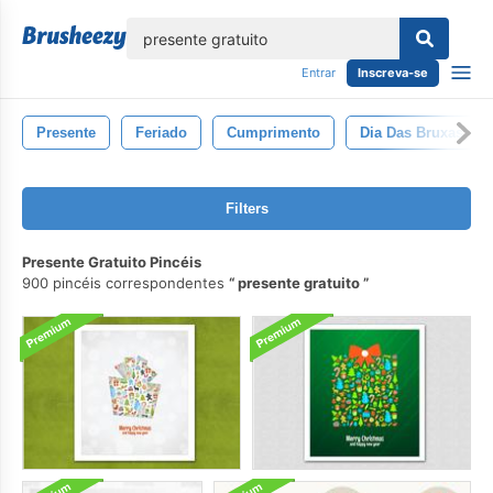
echar
Entrar
Inscreva-se
Presente
Feriado
Cumprimento
Dia Das Bruxas
Filters
Presente Gratuito Pincéis
900 pincéis correspondentes
presente gratuito