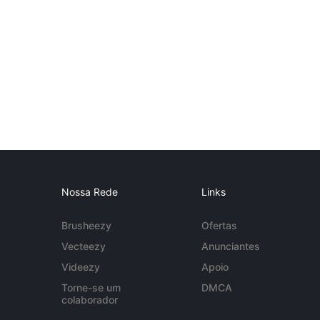
Nossa Rede
Links
Brusheezy
Ofertas
Vecteezy
Anunciantes
Videezy
Apoio
Torne-se um
DMCA
colaborador