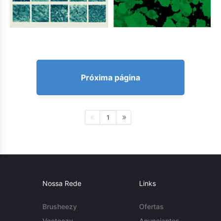
Próxima página
1
Nossa Rede
Links
Brusheezy
Ofertas
Vecteezy
Anunciantes