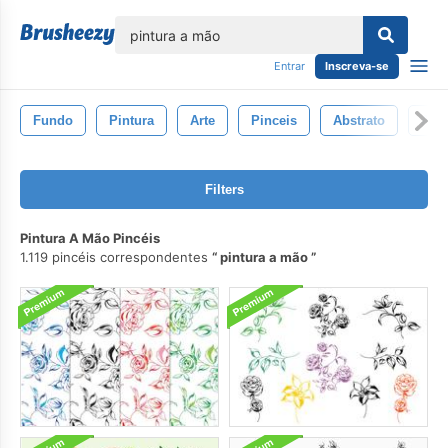
echar
Entrar
Inscreva-se
Fundo
Pintura
Arte
Pinceis
Abstrato
Aqu
Filters
Pintura A Mão Pincéis
1.119 pincéis correspondentes
pintura a mão