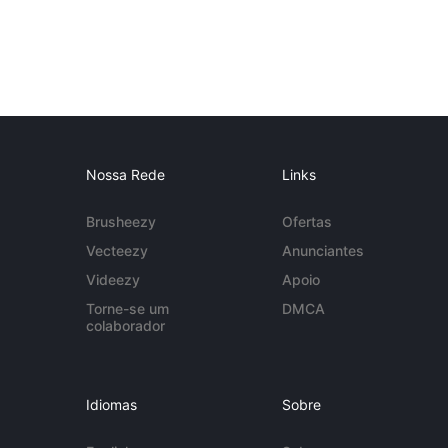
Nossa Rede
Links
Brusheezy
Ofertas
Vecteezy
Anunciantes
Videezy
Apoio
Torne-se um
DMCA
colaborador
Idiomas
Sobre