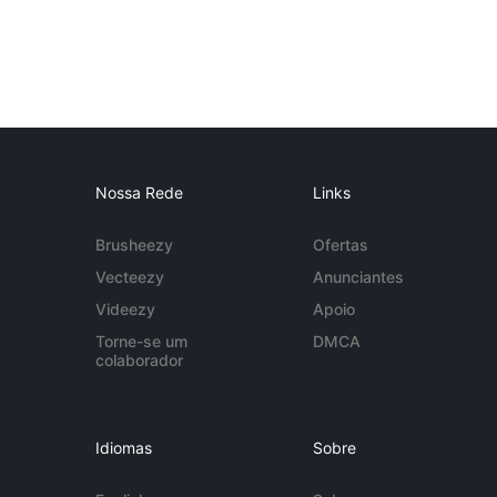
Nossa Rede
Links
Brusheezy
Ofertas
Vecteezy
Anunciantes
Videezy
Apoio
Torne-se um
DMCA
colaborador
Idiomas
Sobre