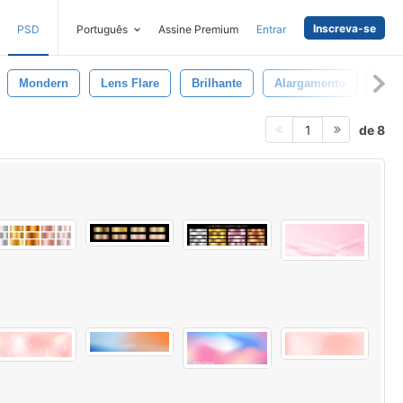
Inscreva-se
PSD
Português
Assine Premium
Entrar
Mondern
Lens Flare
Brilhante
Alargamento
Tran
de 8
1