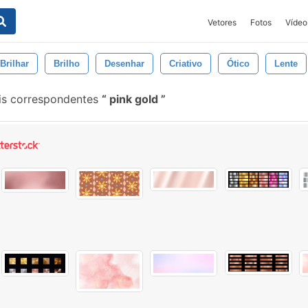
Vetores
Fotos
Vídeo
Brilhar
Brilho
Desenhar
Criativo
Ótico
Lente
is correspondentes
pink gold