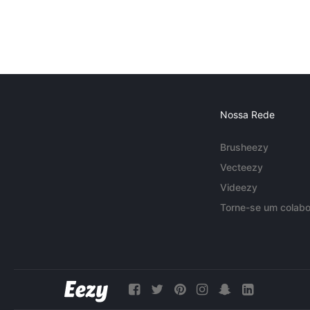
Nossa Rede
Brusheezy
Vecteezy
Videezy
Torne-se um colabo