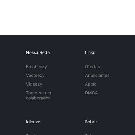
Nossa Rede
Links
Brusheezy
Ofertas
Vecteezy
Anunciantes
Videezy
Apoio
Torne-se um
DMCA
colaborador
Idiomas
Sobre