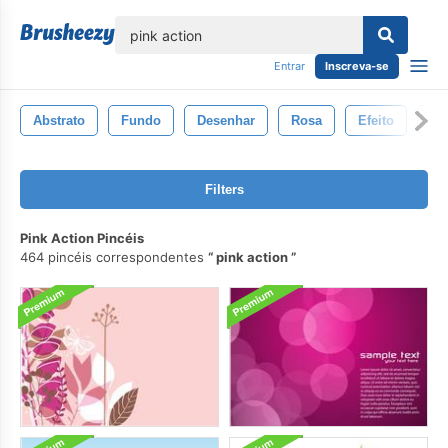
echar
Entrar
Inscreva-se
Abstrato
Fundo
Desenhar
Rosa
Efeito
Gr
Filters
Pink Action Pincéis
464 pincéis correspondentes
pink action