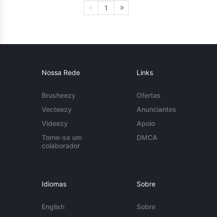
1
Nossa Rede
Links
Brusheezy
Ofertas
Vecteezy
Anunciantes
Videezy
Apoio
Torne-se um
DMCA
colaborador
Idiomas
Sobre
English
Sobre